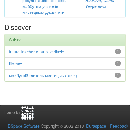
результативності освіти
Rebrova, Olena
майбутніх учителів
Yevgenivna
мистецьких дисциплін
Discover
Subject
future teacher of artistic discip...
1
literacy
1
майбутній вчитель мистецьких дисц...
1
Theme by
DSpace Software
Copyright © 2002-2013
Duraspace
-
Feedback