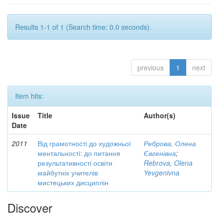
Results 1-1 of 1 (Search time: 0.0 seconds).
previous
1
next
Item hits:
Issue
Title
Author(s)
Date
2011
Від грамотності до художньої
Реброва, Олена
ментальності: до питання
Євгенівна
;
результативності освіти
Rebrova, Olena
майбутніх учителів
Yevgenivna
мистецьких дисциплін
Discover