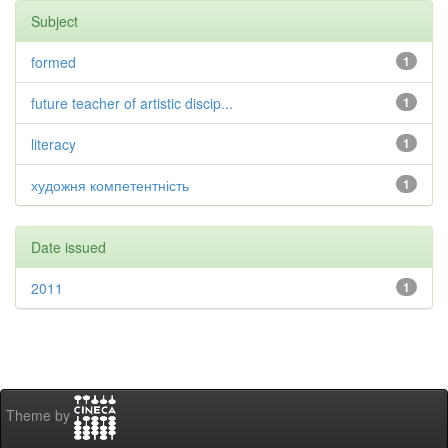
Subject
formed
1
future teacher of artistic discip...
1
literacy
1
художня компетентність
1
Date issued
2011
1
Theme by