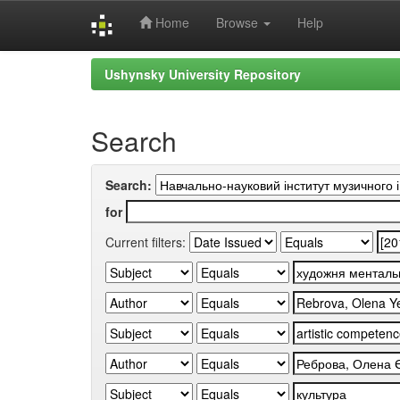
Home
Browse
Help
Skip
Ushynsky University Repository
navigation
Search
Search:
for
Current filters: