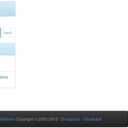
next
lena
oftware
Copyright © 2002-2013
Duraspace
-
Feedback