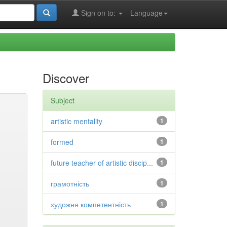
Sign on to:
Language
Discover
Subject
artistic mentality
1
formed
1
future teacher of artistic discip...
1
грамотність
1
художня компетентність
1