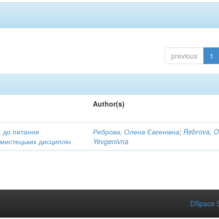
previous
1
Author(s)
: до питання
Реброва, Олена Євгенівна
;
Rebrova, O
в мистецьких дисциплін
Yevgenivna
DSpace S