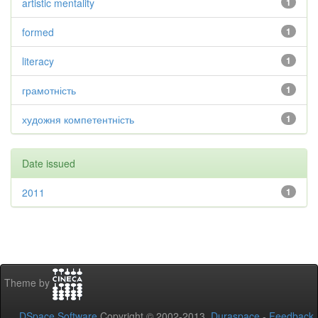
artistic mentality
1
formed
1
literacy
1
грамотність
1
художня компетентність
1
Date issued
2011
1
Theme by
DSpace Software
Copyright © 2002-2013
Duraspace
-
Feedback