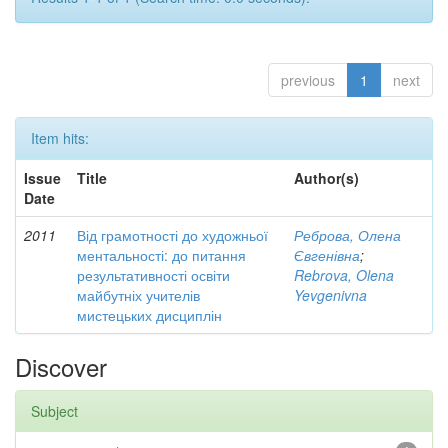
previous
1
next
Item hits:
Issue
Title
Author(s)
Date
2011
Від грамотності до художньої
Реброва, Олена
ментальності: до питання
Євгенівна
;
результативності освіти
Rebrova, Olena
майбутніх учителів
Yevgenivna
мистецьких дисциплін
Discover
Subject