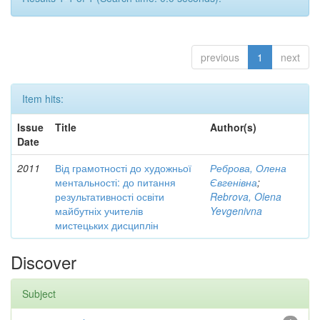
previous
1
next
Item hits:
Issue
Title
Author(s)
Date
2011
Від грамотності до художньої
Реброва, Олена
ментальності: до питання
Євгенівна
;
результативності освіти
Rebrova, Olena
майбутніх учителів
Yevgenivna
мистецьких дисциплін
Discover
Subject