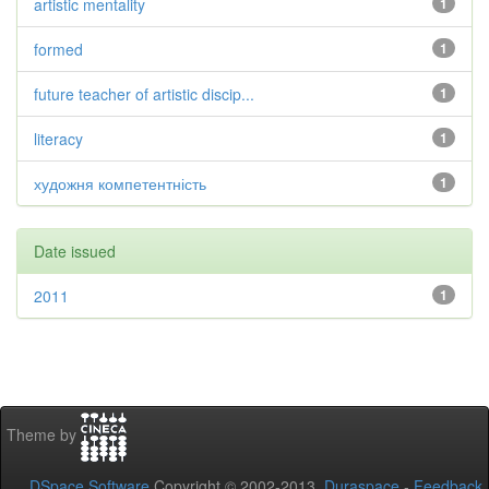
artistic mentality
1
formed
1
future teacher of artistic discip...
1
literacy
1
художня компетентність
1
Date issued
2011
1
Theme by
DSpace Software
Copyright © 2002-2013
Duraspace
-
Feedback