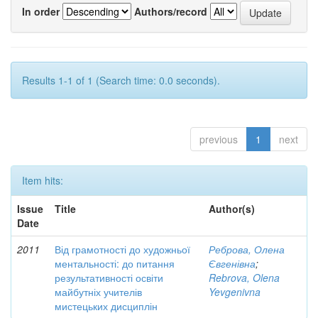
In order
Authors/record
Results 1-1 of 1 (Search time: 0.0 seconds).
previous
1
next
Item hits:
Issue
Title
Author(s)
Date
2011
Від грамотності до художньої
Реброва, Олена
ментальності: до питання
Євгенівна
;
результативності освіти
Rebrova, Olena
майбутніх учителів
Yevgenivna
мистецьких дисциплін