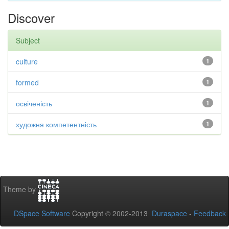
Discover
Subject
culture
1
formed
1
освіченість
1
художня компетентність
1
Theme by
DSpace Software
Copyright © 2002-2013
Duraspace
-
Feedback