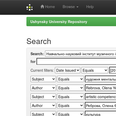
Home
Browse
Help
Skip
Ushynsky University Repository
navigation
Search
Search:
for
Current filters: