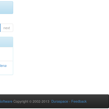
next
lena
oftware
Copyright © 2002-2013
Duraspace
-
Feedback