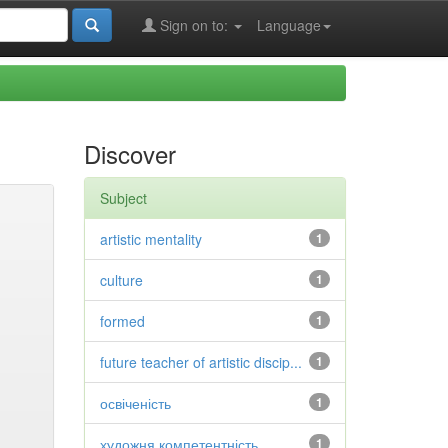
Sign on to:
Language
Discover
Subject
artistic mentality
1
culture
1
formed
1
future teacher of artistic discip...
1
освіченість
1
художня компетентність
1