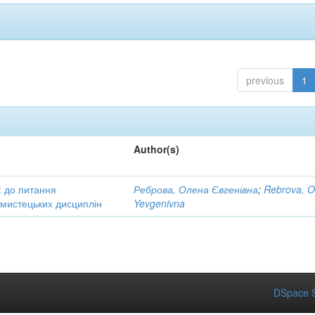
previous
1
Author(s)
: до питання
Реброва, Олена Євгенівна
;
Rebrova, O
в мистецьких дисциплін
Yevgenivna
DSpace S