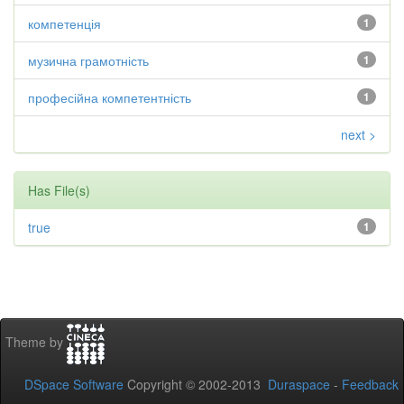
компетенція
1
музична грамотність
1
професійна компетентність
1
next >
Has File(s)
true
1
Theme by
DSpace Software
Copyright © 2002-2013
Duraspace
-
Feedback