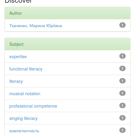
Author
Ткаченко, Марина Юріївна
1
Subject
expertise
1
functional literacy
1
literacy
1
musical notation
1
professional competence
1
singing literacy
1
компетентність
1