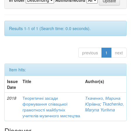
Results 1-1 of 1 (Search time: 0.0 seconds).
previous
1
next
Item hits:
Issue
Title
Author(s)
Date
2018
Теоретичні засади
Ткаченко, Марина
формування співацької
Юріївна
;
Tkachenko,
грамотності майбутніх
Maryna Yuriivna
учителів музичного мистецтва
Discover