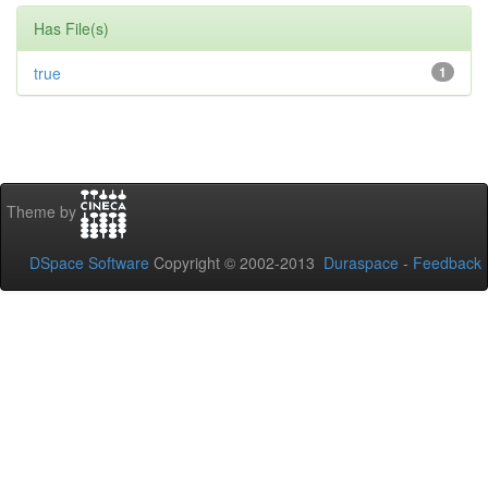
Has File(s)
true
1
Theme by
DSpace Software
Copyright © 2002-2013
Duraspace
-
Feedback