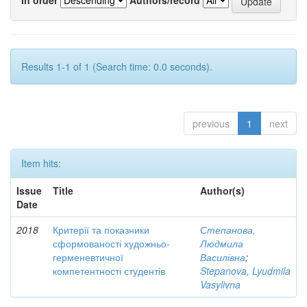
Results 1-1 of 1 (Search time: 0.0 seconds).
previous
1
next
Item hits:
Issue
Title
Author(s)
Date
2018
Критерії та показники
Степанова,
сформованості художньо-
Людмила
герменевтичної
Василівна
;
компетентності студентів
Stepanova, Lyudmila
Vasylivna