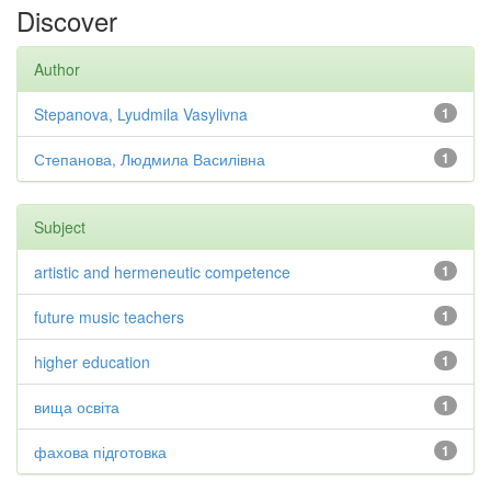
Discover
Author
Stepanova, Lyudmila Vasylivna
1
Степанова, Людмила Василівна
1
Subject
artistic and hermeneutic competence
1
future music teachers
1
higher education
1
вища освіта
1
фахова підготовка
1