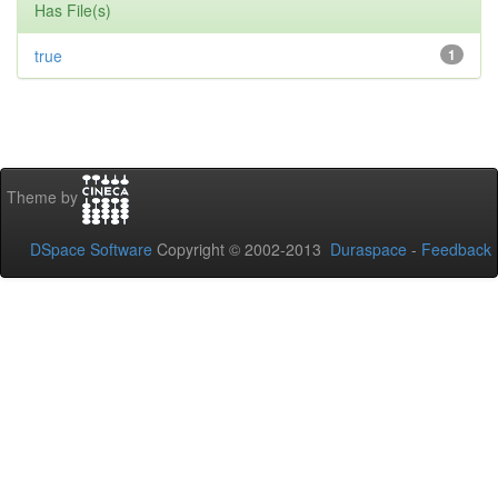
Has File(s)
true
1
Theme by
DSpace Software
Copyright © 2002-2013
Duraspace
-
Feedback