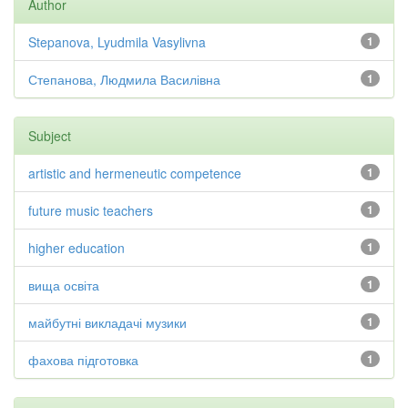
Author
Stepanova, Lyudmila Vasylivna
1
Степанова, Людмила Василівна
1
Subject
artistic and hermeneutic competence
1
future music teachers
1
higher education
1
вища освіта
1
майбутні викладачі музики
1
фахова підготовка
1