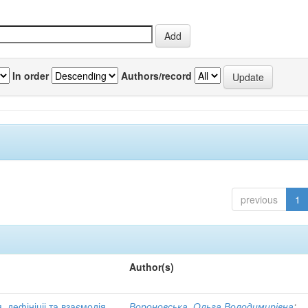
In order
Authors/record
previous
1
Author(s)
, дефініціі та взаємодія
Вороновська, Ольга Володимирівна
;