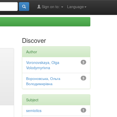
Sign on to:
Language
Discover
Author
Voronovskaya, Olga
3
Volodymyrivna
Вороновська, Ольга
3
Володимирівна
Subject
semiotics
1