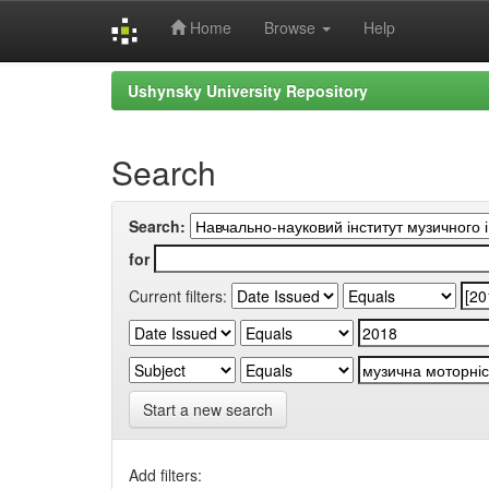
Home
Browse
Help
Skip
Ushynsky University Repository
navigation
Search
Search:
for
Current filters:
Start a new search
Add filters: