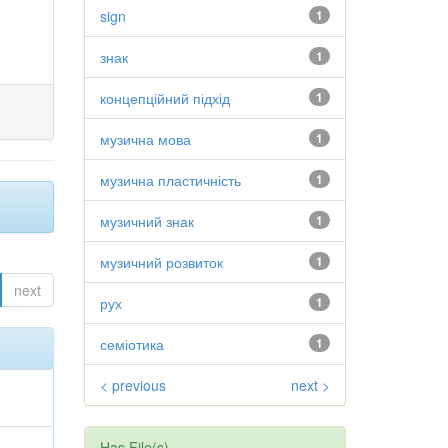
sign
1
знак
1
концепційний підхід
1
музична мова
1
музична пластичність
1
музичний знак
1
музичний розвиток
1
next
рух
1
семіотика
1
< previous
next >
Has File(s)