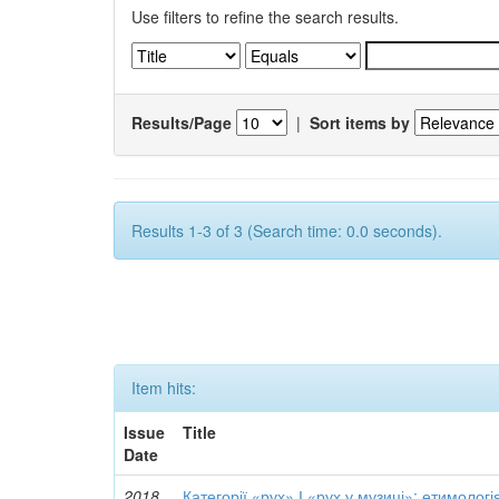
Use filters to refine the search results.
Results/Page
|
Sort items by
Results 1-3 of 3 (Search time: 0.0 seconds).
Item hits:
Issue
Title
Date
2018
Категорії «рух» І «рух у музиці»: етимологія