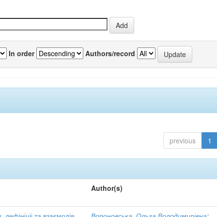
In order
Authors/record
previous
1
Author(s)
, дефініціі та взаємодія
Вороновська, Ольга Володимирівна
;