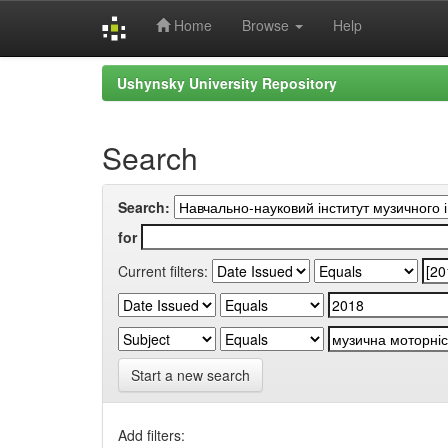
Home
Browse
Help
Skip
Ushynsky University Repository
navigation
Search
Search:
for
Current filters:
Start a new search
Add filters: