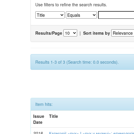
Use filters to refine the search results.
Results/Page
|
Sort items by
Results 1-3 of 3 (Search time: 0.0 seconds).
Item hits:
Issue
Title
Date
2018
Категорії «рух» І «рух у музиці»: етимологія