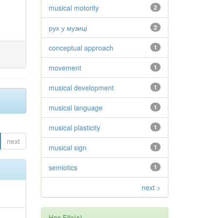
musical motority
2
рух у музиці
2
conceptual approach
1
movement
1
musical development
1
musical language
1
musical plasticity
1
next
musical sign
1
semiotics
1
next >
Has File(s)