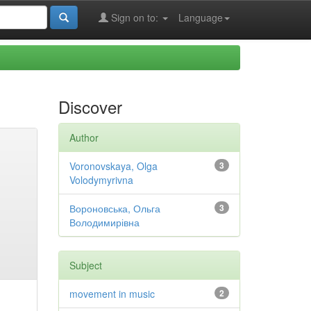
Sign on to:
Language
Discover
Author
Voronovskaya, Olga
3
Volodymyrivna
Вороновська, Ольга
3
Володимирівна
Subject
movement in music
2