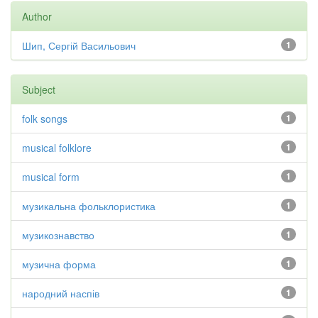
Author
Шип, Сергій Васильович
1
Subject
folk songs
1
musical folklore
1
musical form
1
музикальна фольклористика
1
музикознавство
1
музична форма
1
народний наспів
1