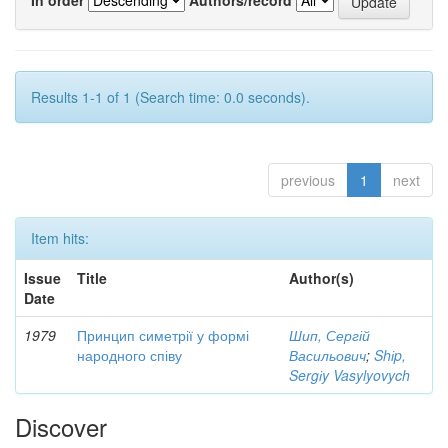
Results 1-1 of 1 (Search time: 0.0 seconds).
previous
1
next
Item hits:
Issue
Title
Author(s)
Date
1979
Принцип симетрії у формі
Шип, Сергій
народного співу
Васильович
;
Shіp,
Sergіy Vasylyovych
Discover