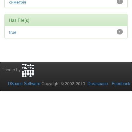
симетрія
1
Has File(s)
true
1
Theme by
DSpace Software
Copyright © 2002-2013
Duraspace
-
Feedback