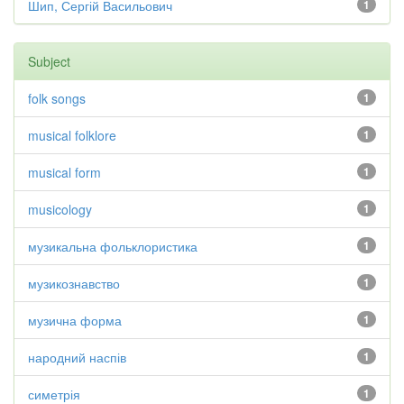
Шип, Сергій Васильович
1
Subject
folk songs
1
musical folklore
1
musical form
1
musicology
1
музикальна фольклористика
1
музикознавство
1
музична форма
1
народний наспів
1
симетрія
1