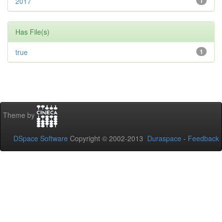
2017
1
Has File(s)
true
1
Theme by
DSpace Software
Copyright © 2002-2013
Duraspace
-
Feedback