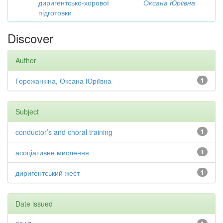
диригентсько-хорової
Оксана Юріївна
підготовки
Discover
Author
Горожанкіна, Оксана Юріївна
1
Subject
conductor’s and choral training
1
асоціативне мислення
1
диригентський жест
1
Date issued