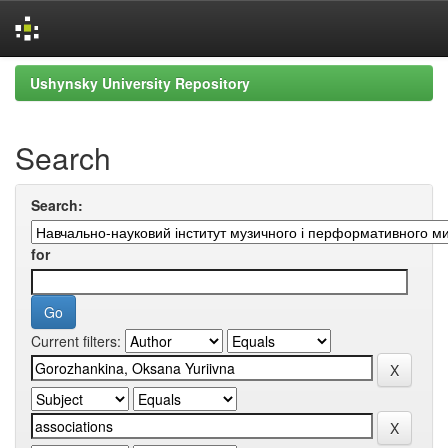
Skip
Ushynsky University Repository
navigation
Search
Search:
for
Current filters: