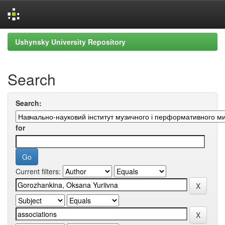
Skip
Ushynsky University Repository
navigation
Search
Search:
for
Current filters: