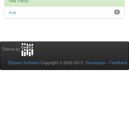
Has File(s)
true
1
Theme by
DSpace Software
Copyright © 2002-2013
Duraspace
-
Feedback