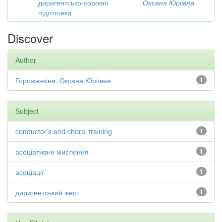
диригентсько-хорової
Оксана Юріївна
підготовки
Discover
Author
Горожанкіна, Оксана Юріївна
1
Subject
conductor’s and choral training
1
асоціативне мислення
1
асоціації
1
диригентський жест
1