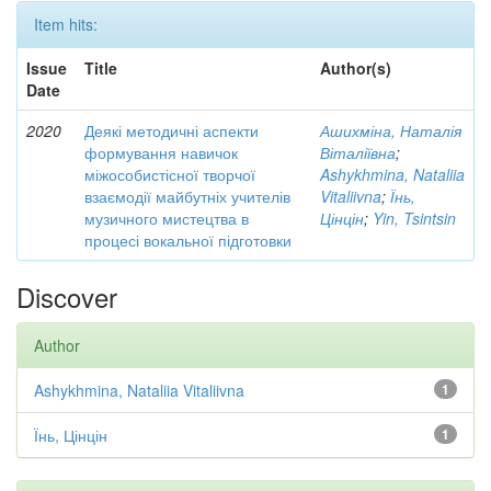
Item hits:
Issue
Title
Author(s)
Date
2020
Деякі методичні аспекти
Ашихміна, Наталія
формування навичок
Віталіївна
;
міжособистісної творчої
Ashykhmina, Nataliia
взаємодії майбутніх учителів
Vitaliivna
;
Їнь,
музичного мистецтва в
Цінцін
;
Yin, Tsintsin
процесі вокальної підготовки
Discover
Author
Ashykhmina, Nataliia Vitaliivna
1
Їнь, Цінцін
1