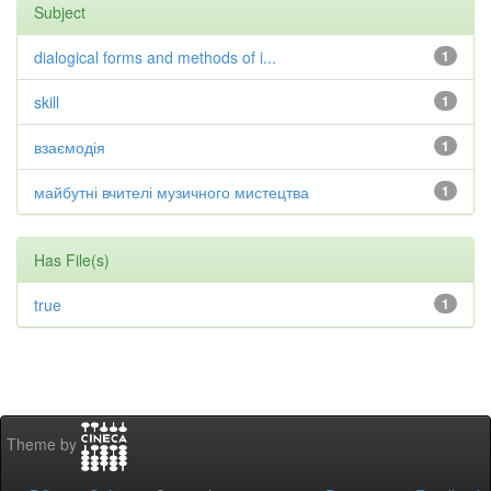
Subject
dialogical forms and methods of i...
1
skill
1
взаємодія
1
майбутні вчителі музичного мистецтва
1
Has File(s)
true
1
Theme by