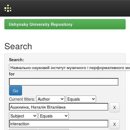
Skip
Ushynsky University Repository
navigation
Search
Search:
for
Current filters: