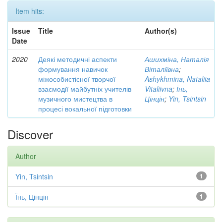
Item hits:
Issue
Title
Author(s)
Date
2020
Деякі методичні аспекти
Ашихміна, Наталія
формування навичок
Віталіївна
;
міжособистісної творчої
Ashykhmina, Nataliia
взаємодії майбутніх учителів
Vitaliivna
;
Їнь,
музичного мистецтва в
Цінцін
;
Yin, Tsintsin
процесі вокальної підготовки
Discover
Author
Yin, Tsintsin
1
Їнь, Цінцін
1