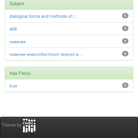
Subject
dialogical forms and methods of i...
1
skill
1
навичка
1
навички міжособистісної творчої в...
1
Has File(s)
true
1
Theme by