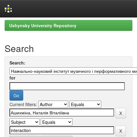
Skip
Ushynsky University Repository
navigation
Search
Search:
for
Current filters: