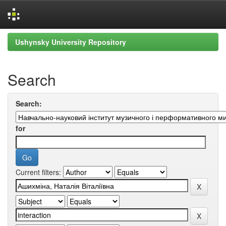
Skip
Ushynsky University Repository
navigation
Search
Search:
for
Current filters: