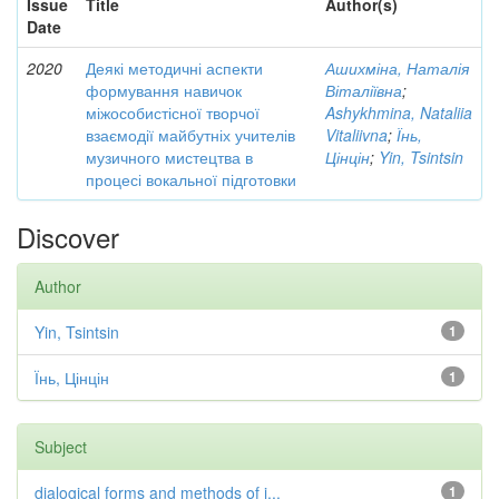
Issue
Title
Author(s)
Date
2020
Деякі методичні аспекти
Ашихміна, Наталія
формування навичок
Віталіївна
;
міжособистісної творчої
Ashykhmina, Nataliia
взаємодії майбутніх учителів
Vitaliivna
;
Їнь,
музичного мистецтва в
Цінцін
;
Yin, Tsintsin
процесі вокальної підготовки
Discover
Author
Yin, Tsintsin
1
Їнь, Цінцін
1
Subject
dialogical forms and methods of i...
1