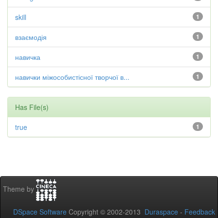
skill
1
взаємодія
1
навичка
1
навички міжособистісної творчої в...
1
Has File(s)
true
1
Theme by
DSpace Software
Copyright © 2002-2013
Duraspace
-
Feedback