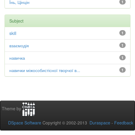
Їнь, Цінцін
1
Subject
skill
1
взаємодія
1
навичка
1
навички міжособистісної творчої в...
1
Theme by
DSpace Software
Copyright © 2002-2013
Duraspace
-
Feedback