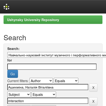
Skip
Ushynsky University Repository
navigation
Search
Search:
for
Current filters: