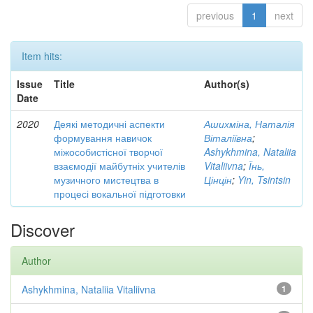
previous
1
next
Item hits:
Issue
Title
Author(s)
Date
2020
Деякі методичні аспекти
Ашихміна, Наталія
формування навичок
Віталіївна
;
міжособистісної творчої
Ashykhmina, Nataliia
взаємодії майбутніх учителів
Vitaliivna
;
Їнь,
музичного мистецтва в
Цінцін
;
Yin, Tsintsin
процесі вокальної підготовки
Discover
Author
Ashykhmina, Nataliia Vitaliivna
1