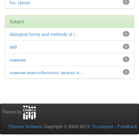
Їнь, Цінцін
1
Subject
dialogical forms and methods of i...
1
skill
1
навичка
1
навички міжособистісної творчої в...
1
Theme by
DSpace Software
Copyright © 2002-2013
Duraspace
-
Feedback