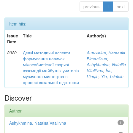
previous
1
next
Item hits:
Issue
Title
Author(s)
Date
2020
Деякі методичні аспекти
Ашихміна, Наталія
формування навичок
Віталіївна
;
міжособистісної творчої
Ashykhmina, Nataliia
взаємодії майбутніх учителів
Vitaliivna
;
Їнь,
музичного мистецтва в
Цінцін
;
Yin, Tsintsin
процесі вокальної підготовки
Discover
Author
Ashykhmina, Nataliia Vitaliivna
1