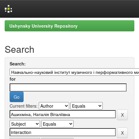
Skip
Ushynsky University Repository
navigation
Search
Search:
for
Current filters: