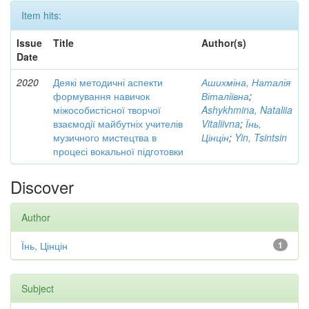
Item hits:
Issue
Title
Author(s)
Date
2020
Деякі методичні аспекти
Ашихміна, Наталія
формування навичок
Віталіївна
;
міжособистісної творчої
Ashykhmina, Nataliia
взаємодії майбутніх учителів
Vitaliivna
;
Їнь,
музичного мистецтва в
Цінцін
;
Yin, Tsintsin
процесі вокальної підготовки
Discover
Author
Їнь, Цінцін
1
Subject