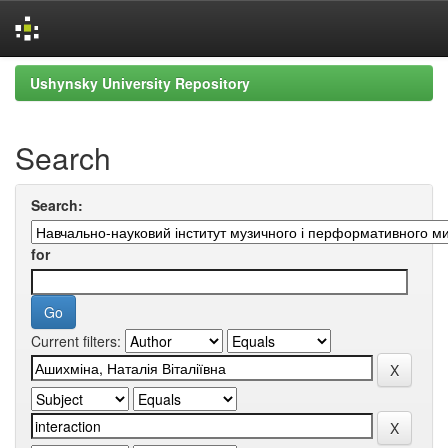
Skip
Ushynsky University Repository
navigation
Search
Search:
for
Current filters: