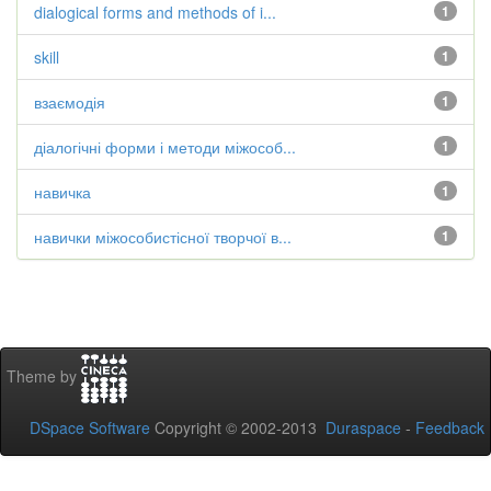
dialogical forms and methods of i...
1
skill
1
взаємодія
1
діалогічні форми і методи міжособ...
1
навичка
1
навички міжособистісної творчої в...
1
Theme by
DSpace Software
Copyright © 2002-2013
Duraspace
-
Feedback