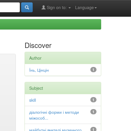
Sign on to:
Language
Discover
Author
Їнь, Цінцін
1
Subject
skill
1
діалогічні форми і методи
1
міжособ...
майбутні вчителі музичного
1