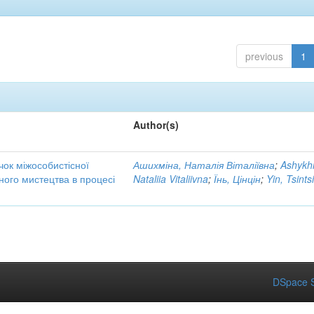
previous
1
Author(s)
ок міжособистісної
Ашихміна, Наталія Віталіївна
;
Ashykh
чного мистецтва в процесі
Nataliia Vitaliivna
;
Їнь, Цінцін
;
Yin, Tsints
DSpace S