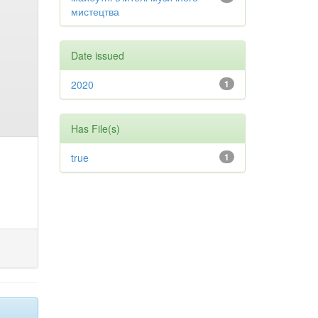
мистецтва
Date issued
2020
1
Has File(s)
true
1