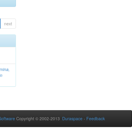
next
mina,
in
oftware
Copyright © 2002-2013
Duraspace
-
Feedback