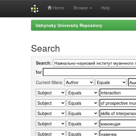
Home
Browse
Help
Skip
Ushynsky University Repository
navigation
Search
Search:
for
Current filters: