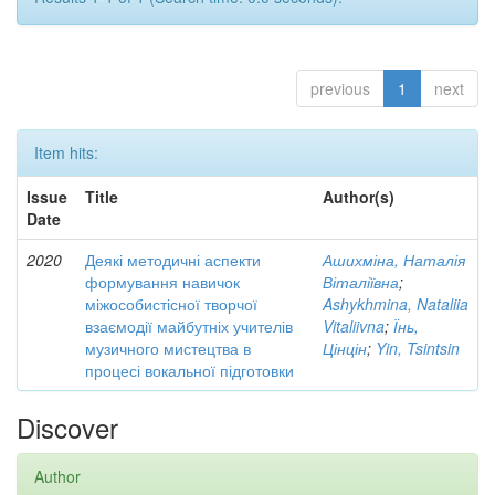
previous
1
next
Item hits:
Issue
Title
Author(s)
Date
2020
Деякі методичні аспекти
Ашихміна, Наталія
формування навичок
Віталіївна
;
міжособистісної творчої
Ashykhmina, Nataliia
взаємодії майбутніх учителів
Vitaliivna
;
Їнь,
музичного мистецтва в
Цінцін
;
Yin, Tsintsin
процесі вокальної підготовки
Discover
Author