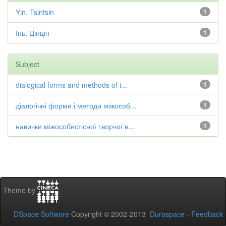
Yin, Tsintsin
1
Їнь, Цінцін
1
Subject
dialogical forms and methods of i...
1
діалогічні форми і методи міжособ...
1
навички міжособистісної творчої в...
1
Theme by
DSpace Software
Copyright © 2002-2013
Duraspace
-
Feedback