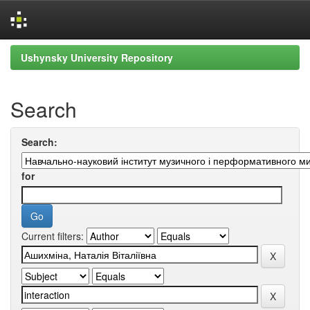
Skip
Ushynsky University Repository
navigation
Search
Search:
for
Current filters: