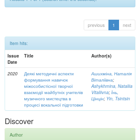
previous
1
next
Item hits:
Issue
Title
Author(s)
Date
2020
Деякі методичні аспекти
Ашихміна, Наталія
формування навичок
Віталіївна
;
міжособистісної творчої
Ashykhmina, Nataliia
взаємодії майбутніх учителів
Vitaliivna
;
Їнь,
музичного мистецтва в
Цінцін
;
Yin, Tsintsin
процесі вокальної підготовки
Discover
Author