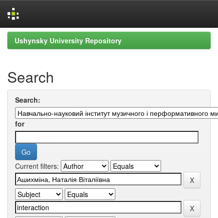
Skip
Ushynsky University Repository
navigation
Search
Search:
for
Current filters: