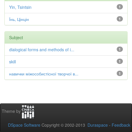
Yin, Tsintsin
1
Їнь, Цінцін
1
Subject
dialogical forms and methods of i...
1
skill
1
навички міжособистісної творчої в...
1
Theme by
DSpace Software
Copyright © 2002-2013
Duraspace
-
Feedback