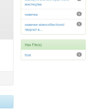
мистецтва
навичка
1
навички міжособистісної
1
творчої в...
Has File(s)
true
1