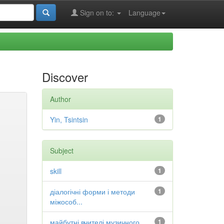
Sign on to:
Language
Discover
Author
Yin, Tsintsin
1
Subject
skill
1
діалогічні форми і методи
1
міжособ...
майбутні вчителі музичного
1