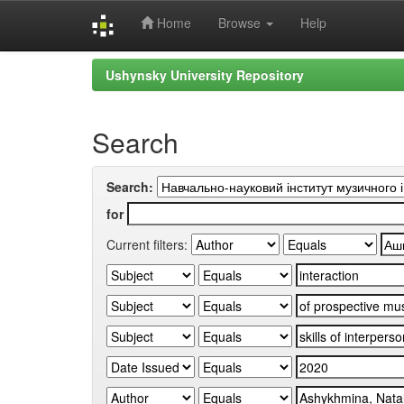
Home
Browse
Help
Skip
Ushynsky University Repository
navigation
Search
Search:
for
Current filters: