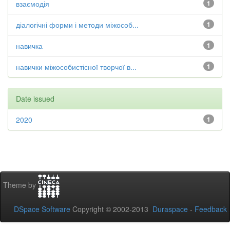
взаємодія
1
діалогічні форми і методи міжособ...
1
навичка
1
навички міжособистісної творчої в...
1
Date issued
2020
1
Theme by
DSpace Software
Copyright © 2002-2013
Duraspace
-
Feedback