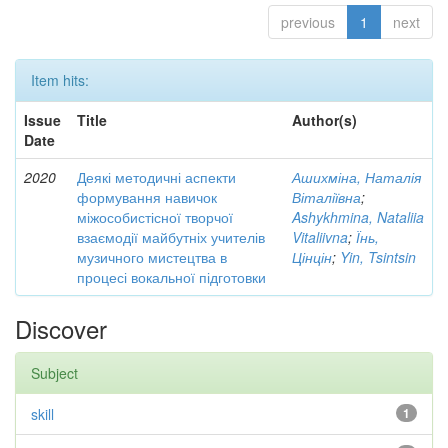
previous
1
next
Item hits:
Issue
Title
Author(s)
Date
2020
Деякі методичні аспекти
Ашихміна, Наталія
формування навичок
Віталіївна
;
міжособистісної творчої
Ashykhmina, Nataliia
взаємодії майбутніх учителів
Vitaliivna
;
Їнь,
музичного мистецтва в
Цінцін
;
Yin, Tsintsin
процесі вокальної підготовки
Discover
Subject
skill
1