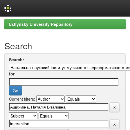
Skip
Ushynsky University Repository
navigation
Search
Search:
for
Current filters: