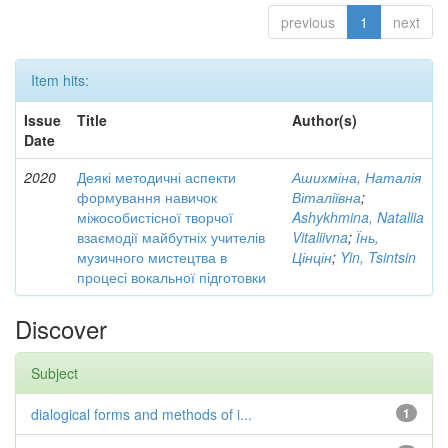
previous
1
next
Item hits:
Issue
Title
Author(s)
Date
2020
Деякі методичні аспекти
Ашихміна, Наталія
формування навичок
Віталіївна
;
міжособистісної творчої
Ashykhmina, Nataliia
взаємодії майбутніх учителів
Vitaliivna
;
Їнь,
музичного мистецтва в
Цінцін
;
Yin, Tsintsin
процесі вокальної підготовки
Discover
Subject
dialogical forms and methods of i...
1