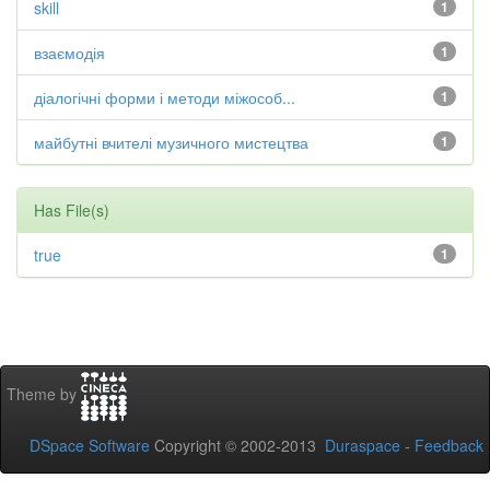
skill
1
взаємодія
1
діалогічні форми і методи міжособ...
1
майбутні вчителі музичного мистецтва
1
Has File(s)
true
1
Theme by
DSpace Software
Copyright © 2002-2013
Duraspace
-
Feedback