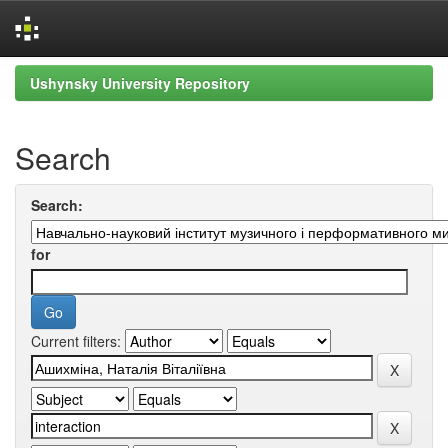
Skip
Ushynsky University Repository
navigation
Search
Search:
for
Current filters: