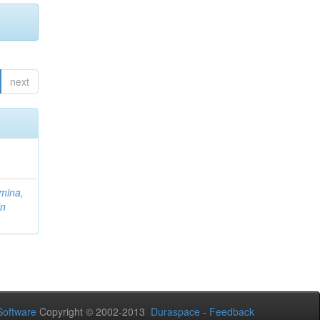
next
mina,
in
oftware
Copyright © 2002-2013
Duraspace
-
Feedback