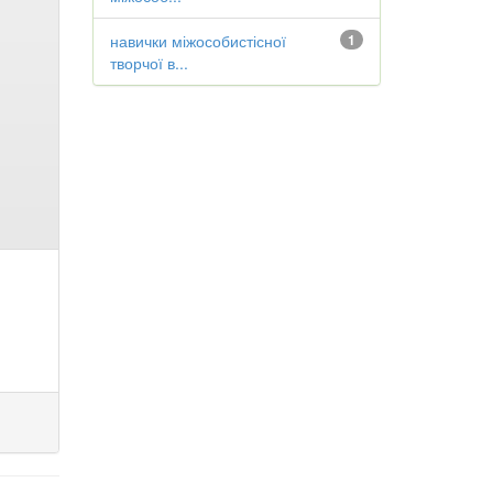
навички міжособистісної
1
творчої в...