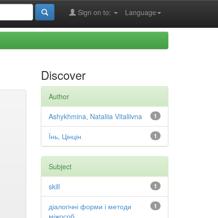
Sign on to:
Language
Discover
Author
Ashykhmina, Nataliia Vitaliivna
1
Їнь, Цінцін
1
Subject
skill
1
діалогічні форми і методи
1
міжособ...