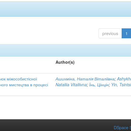
previous
1
Author(s)
ок міжособистісної
Ашихміна, Наталія Віталіївна
;
Ashykh
чного мистецтва в процесі
Nataliia Vitaliivna
;
Їнь, Цінцін
;
Yin, Tsints
DSpace S