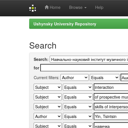
Home
Browse
Help
Skip
Ushynsky University Repository
navigation
Search
Search:
for
Current filters: