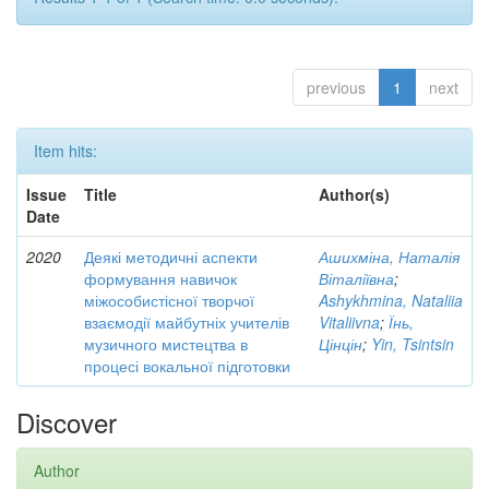
previous
1
next
Item hits:
Issue
Title
Author(s)
Date
2020
Деякі методичні аспекти
Ашихміна, Наталія
формування навичок
Віталіївна
;
міжособистісної творчої
Ashykhmina, Nataliia
взаємодії майбутніх учителів
Vitaliivna
;
Їнь,
музичного мистецтва в
Цінцін
;
Yin, Tsintsin
процесі вокальної підготовки
Discover
Author