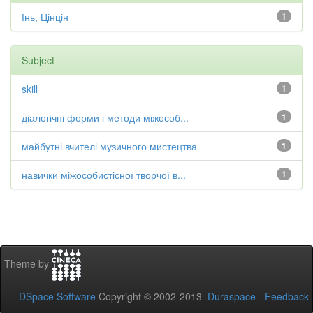
Їнь, Цінцін
1
Subject
skill
1
діалогічні форми і методи міжособ...
1
майбутні вчителі музичного мистецтва
1
навички міжособистісної творчої в...
1
Theme by
DSpace Software
Copyright © 2002-2013
Duraspace
-
Feedback