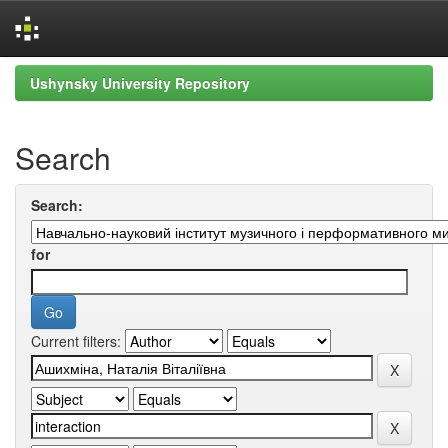
Skip
Ushynsky University Repository
navigation
Search
Search:
for
Current filters: