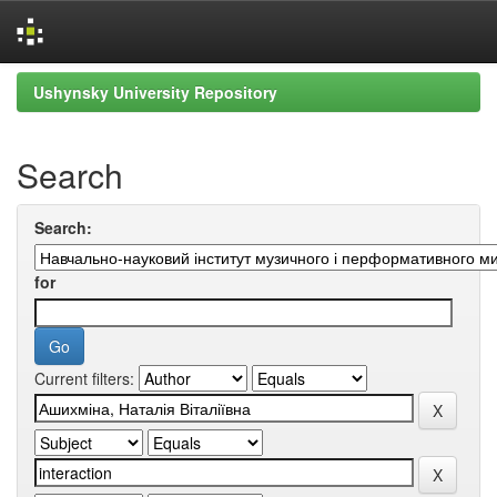
Skip
Ushynsky University Repository
navigation
Search
Search:
for
Current filters: