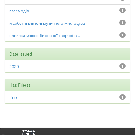
взаємодія
1
майбутні вчителі музичного мистецтва
1
навички міжособистісної творчої в...
1
Date issued
2020
1
Has File(s)
true
1