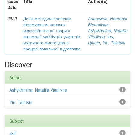
Issue
Title
Author(s)
Date
2020
Деякі методичні аспекти
Ашихміна, Наталія
формування навичок
Віталіївна
;
міжособистісної творчої
Ashykhmina, Nataliia
взаємодії майбутніх учителів
Vitaliivna
;
Їнь,
музичного мистецтва в
Цінцін
;
Yin, Tsintsin
процесі вокальної підготовки
Discover
Author
Ashykhmina, Nataliia Vitaliivna
1
Yin, Tsintsin
1
Subject
skill
1