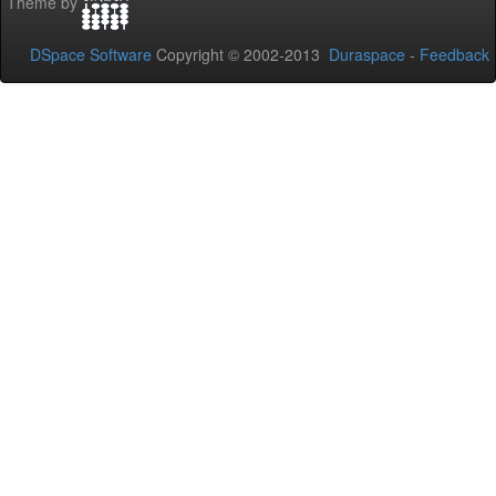
Theme by
DSpace Software
Copyright © 2002-2013
Duraspace
-
Feedback