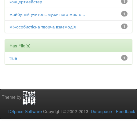
концертмейстер
1
майбутній учитель музичного мисте...
1
міжособистісна творча взаємодія
1
Has File(s)
true
1
Theme by
DSpace Software
Copyright © 2002-2013
Duraspace
-
Feedback