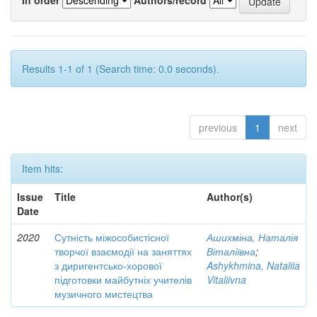
Results 1-1 of 1 (Search time: 0.0 seconds).
previous
1
next
Item hits:
Issue
Title
Author(s)
Date
2020
Сутність міжособистісної
Ашихміна, Наталія
творчої взаємодії на заняттях
Віталіївна
;
з диригентсько-хорової
Ashykhmina, Nataliia
підготовки майбутніх учителів
Vitaliivna
музичного мистецтва