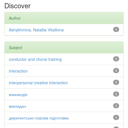
Discover
Author
Ashykhmina, Nataliia Vitaliivna
1
Subject
conductor and choral training
1
interaction
1
interpersonal creative interaction
1
взаємодія
1
викладач
1
диригентсько-хорова підготовка
1