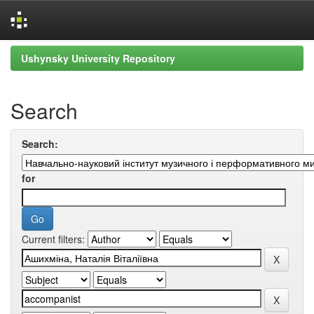
Skip
Ushynsky University Repository
navigation
Search
Search:
for
Current filters: