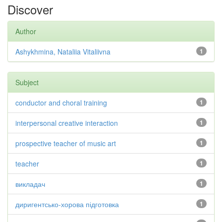
Discover
Author
Ashykhmina, Nataliia Vitaliivna
1
Subject
conductor and choral training
1
interpersonal creative interaction
1
prospective teacher of music art
1
teacher
1
викладач
1
диригентсько-хорова підготовка
1