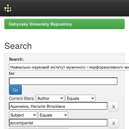
Skip
Ushynsky University Repository
navigation
Search
Search:
for
Current filters: