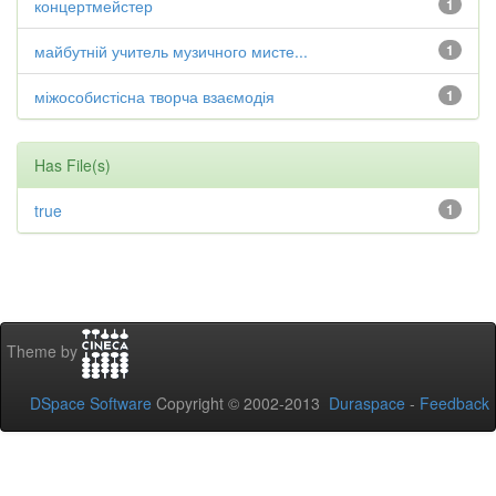
концертмейстер
1
майбутній учитель музичного мисте...
1
міжособистісна творча взаємодія
1
Has File(s)
true
1
Theme by
DSpace Software
Copyright © 2002-2013
Duraspace
-
Feedback