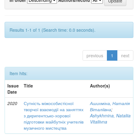
Results 1-1 of 1 (Search time: 0.0 seconds).
previous
1
next
Item hits:
Issue
Title
Author(s)
Date
2020
Сутність міжособистісної
Ашихміна, Наталія
творчої взаємодії на заняттях
Віталіївна
;
з диригентсько-хорової
Ashykhmina, Nataliia
підготовки майбутніх учителів
Vitaliivna
музичного мистецтва