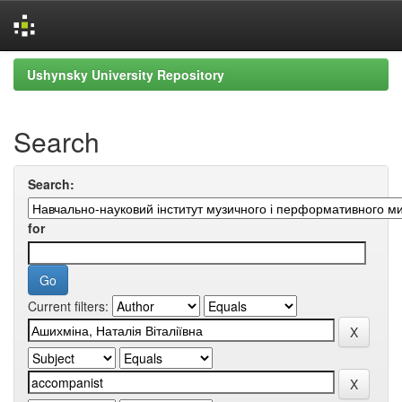
Skip
Ushynsky University Repository
navigation
Search
Search:
for
Current filters: