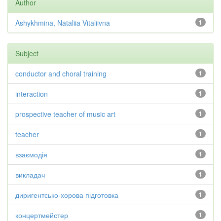
Author
Ashykhmina, Nataliia Vitaliivna
1
Subject
conductor and choral training
1
interaction
1
prospective teacher of music art
1
teacher
1
взаємодія
1
викладач
1
диригентсько-хорова підготовка
1
концертмейстер
1