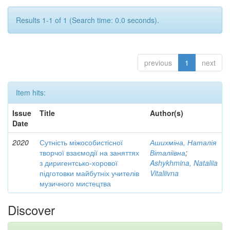
Results 1-1 of 1 (Search time: 0.0 seconds).
previous
1
next
Item hits:
Issue
Title
Author(s)
Date
2020
Сутність міжособистісної
Ашихміна, Наталія
творчої взаємодії на заняттях
Віталіївна
;
з диригентсько-хорової
Ashykhmina, Nataliia
підготовки майбутніх учителів
Vitaliivna
музичного мистецтва
Discover