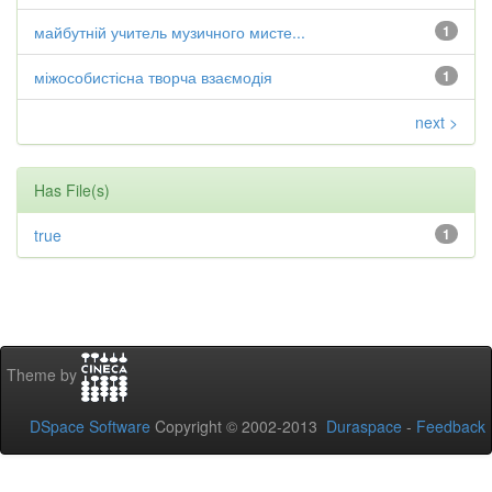
майбутній учитель музичного мисте...
1
міжособистісна творча взаємодія
1
next >
Has File(s)
true
1
Theme by
DSpace Software
Copyright © 2002-2013
Duraspace
-
Feedback