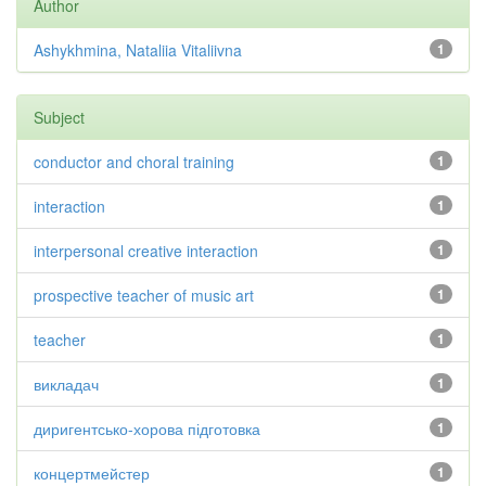
Author
Ashykhmina, Nataliia Vitaliivna
1
Subject
conductor and choral training
1
interaction
1
interpersonal creative interaction
1
prospective teacher of music art
1
teacher
1
викладач
1
диригентсько-хорова підготовка
1
концертмейстер
1