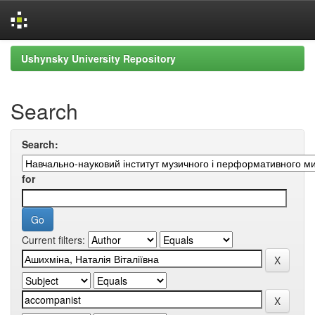
Skip
Ushynsky University Repository
navigation
Search
Search:
for
Current filters: