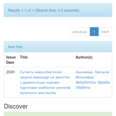
Results 1-1 of 1 (Search time: 0.0 seconds).
previous
1
next
Item hits:
Issue
Title
Author(s)
Date
2020
Сутність міжособистісної
Ашихміна, Наталія
творчої взаємодії на заняттях
Віталіївна
;
з диригентсько-хорової
Ashykhmina, Nataliia
підготовки майбутніх учителів
Vitaliivna
музичного мистецтва
Discover