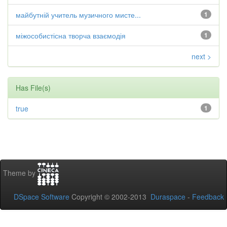
майбутній учитель музичного мисте...
1
міжособистісна творча взаємодія
1
next >
Has File(s)
true
1
Theme by
DSpace Software
Copyright © 2002-2013
Duraspace
-
Feedback