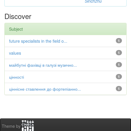
Sinchzhu
Discover
Subject
future specialists in the field o...
1
values
1
майбутні фахівці в галузі музично...
1
цінності
1
ціннісне ставлення до фортепіанно...
1
Theme by