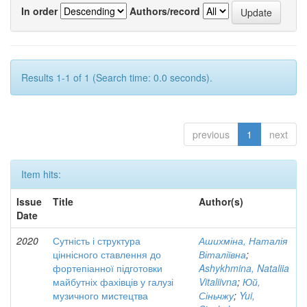
In order
Authors/record
Results 1-1 of 1 (Search time: 0.0 seconds).
previous
1
next
Item hits:
Issue
Title
Author(s)
Date
2020
Сутність і структура
Ашихміна, Наталія
ціннісного ставлення до
Віталіївна
;
фортепіанної підготовки
Ashykhmina, Nataliia
майбутніх фахівців у галузі
Vitaliivna
;
Юй,
музичного мистецтва
Сіньчжу
;
Yui,