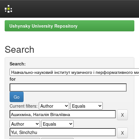
Skip
Ushynsky University Repository
navigation
Search
Search:
for
Current filters: