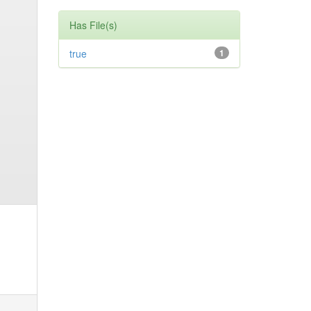
Has File(s)
true
1