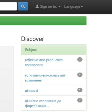
Sign on to:
Language
Discover
Subject
reflexive and productive
1
component
когнітивно-виконавський
1
компонент
цінності
1
ціннісне ставлення до
1
фортепіанно...