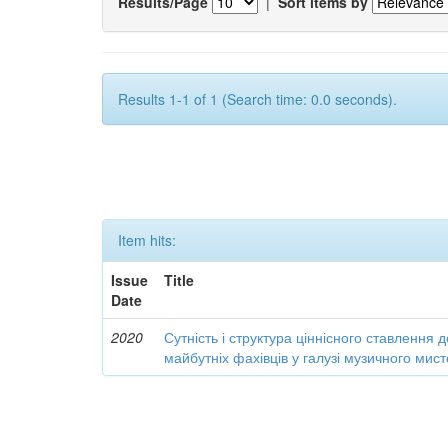
Results/Page
|
Sort items by
Results 1-1 of 1 (Search time: 0.0 seconds).
Item hits:
Issue
Title
Date
2020
Сутність і структура ціннісного ставлення 
майбутніх фахівців у галузі музичного мис