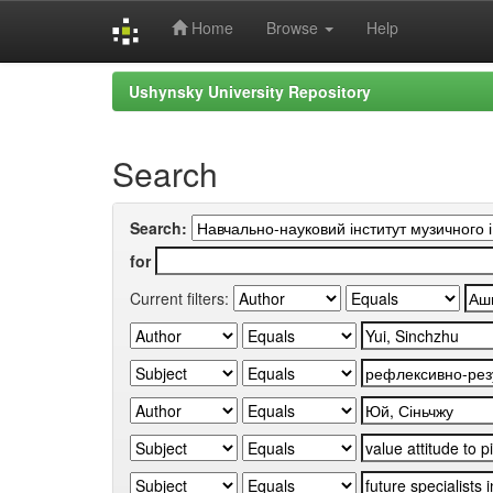
Home
Browse
Help
Skip
Ushynsky University Repository
navigation
Search
Search:
for
Current filters: