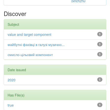
Sinchzhu
Discover
Subject
value and target component
1
майбутні фахівці в галузі музично...
1
смисло-цільовий компонент
1
Date issued
2020
1
Has File(s)
true
1