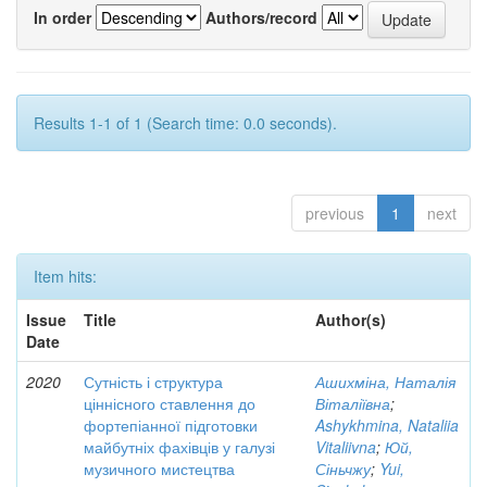
In order
Authors/record
Results 1-1 of 1 (Search time: 0.0 seconds).
previous
1
next
Item hits:
Issue
Title
Author(s)
Date
2020
Сутність і структура
Ашихміна, Наталія
ціннісного ставлення до
Віталіївна
;
фортепіанної підготовки
Ashykhmina, Nataliia
майбутніх фахівців у галузі
Vitaliivna
;
Юй,
музичного мистецтва
Сіньчжу
;
Yui,