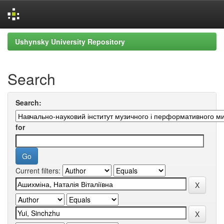
Skip
Ushynsky University Repository
navigation
Search
Search:
for
Current filters: