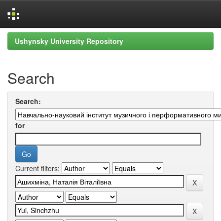
Skip
Ushynsky University Repository
navigation
Search
Search:
for
Current filters: