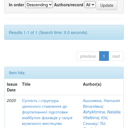
In order
Authors/record
Results 1-1 of 1 (Search time: 0.0 seconds).
previous
1
next
Item hits:
Issue
Title
Author(s)
Date
2020
Сутність і структура
Ашихміна, Наталія
ціннісного ставлення до
Віталіївна
;
фортепіанної підготовки
Ashykhmina, Nataliia
майбутніх фахівців у галузі
Vitaliivna
;
Юй,
музичного мистецтва
Сіньчжу
;
Yui,