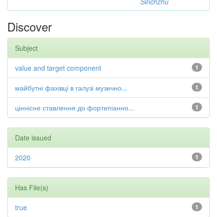
Sinchzhu
Discover
Subject
value and target component
1
майбутні фахівці в галузі музично...
1
ціннісне ставлення до фортепіанно...
1
Date issued
2020
1
Has File(s)
true
1