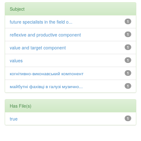
Subject
future specialists in the field o...
1
reflexive and productive component
1
value and target component
1
values
1
когнітивно-виконавський компонент
1
майбутні фахівці в галузі музично...
1
Has File(s)
true
1