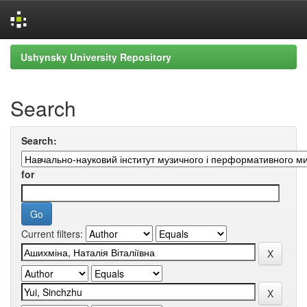
Skip
Ushynsky University Repository
navigation
Search
Search:
for
Current filters: