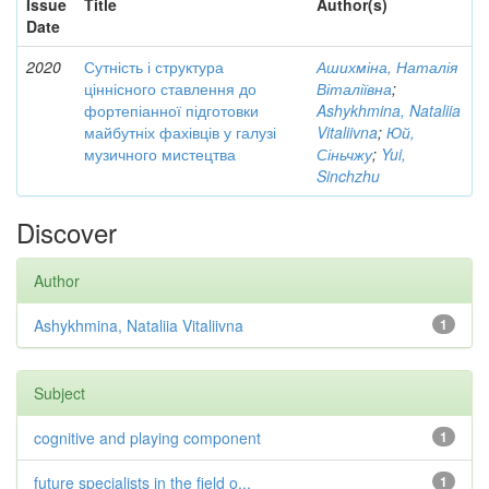
Issue
Title
Author(s)
Date
2020
Сутність і структура
Ашихміна, Наталія
ціннісного ставлення до
Віталіївна
;
фортепіанної підготовки
Ashykhmina, Nataliia
майбутніх фахівців у галузі
Vitaliivna
;
Юй,
музичного мистецтва
Сіньчжу
;
Yui,
Sinchzhu
Discover
Author
Ashykhmina, Nataliia Vitaliivna
1
Subject
cognitive and playing component
1
future specialists in the field o...
1