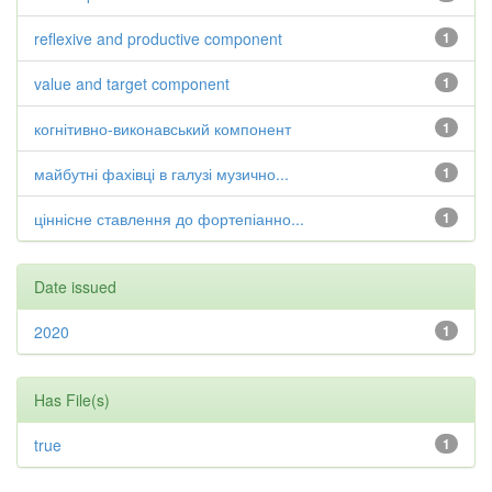
reflexive and productive component
1
value and target component
1
когнітивно-виконавський компонент
1
майбутні фахівці в галузі музично...
1
ціннісне ставлення до фортепіанно...
1
Date issued
2020
1
Has File(s)
true
1