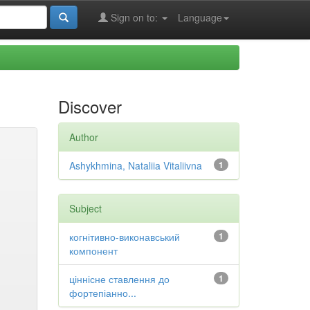
Sign on to:
Language
Discover
Author
Ashykhmina, Nataliia Vitaliivna
1
Subject
когнітивно-виконавський
1
компонент
ціннісне ставлення до
1
фортепіанно...