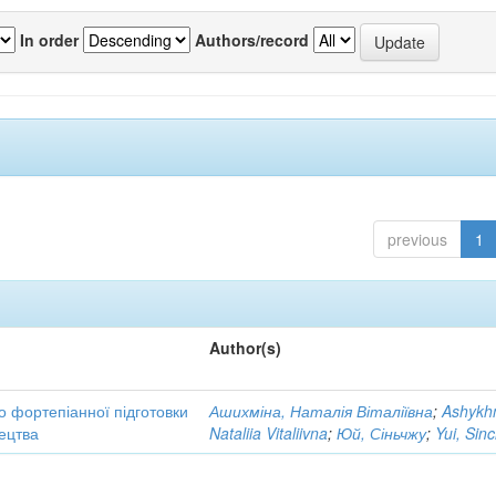
In order
Authors/record
previous
1
Author(s)
до фортепіанної підготовки
Ашихміна, Наталія Віталіївна
;
Ashykh
тецтва
Nataliia Vitaliivna
;
Юй, Сіньчжу
;
Yui, Sin