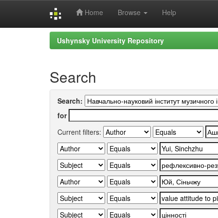
Home
Browse
Help
Skip
Ushynsky University Repository
navigation
Search
Search:
for
Current filters: