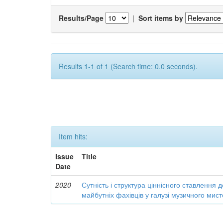
Results/Page
|
Sort items by
Results 1-1 of 1 (Search time: 0.0 seconds).
Item hits:
Issue
Title
Date
2020
Сутність і структура ціннісного ставлення 
майбутніх фахівців у галузі музичного мис