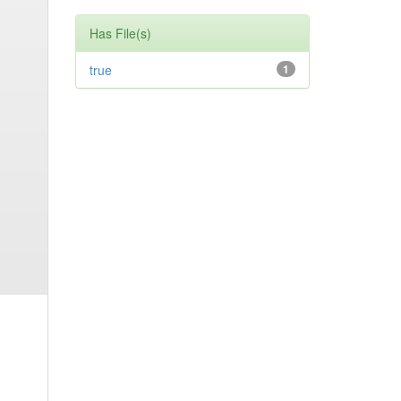
Has File(s)
true
1