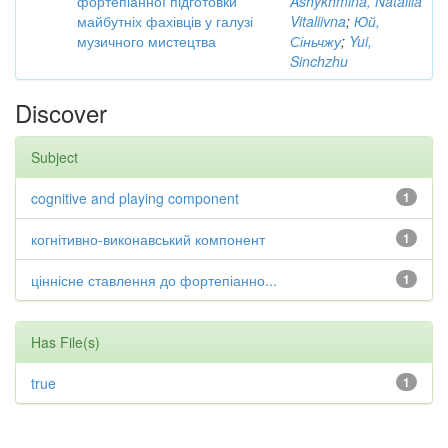
фортепіанної підготовки
Ashykhmina, Nataliia
майбутніх фахівців у галузі
Vitaliivna
;
Юй,
музичного мистецтва
Сіньчжу
;
Yui,
Sinchzhu
Discover
Subject
cognitive and playing component
1
когнітивно-виконавський компонент
1
ціннісне ставлення до фортепіанно...
1
Has File(s)
true
1