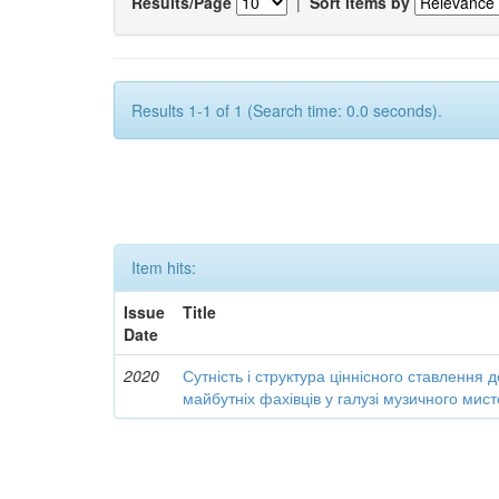
Results/Page
|
Sort items by
Results 1-1 of 1 (Search time: 0.0 seconds).
Item hits:
Issue
Title
Date
2020
Сутність і структура ціннісного ставлення 
майбутніх фахівців у галузі музичного мис