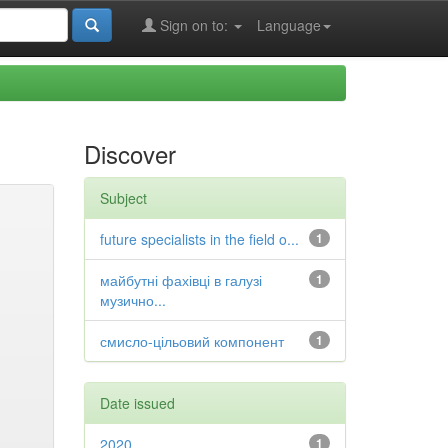
Sign on to:
Language
Discover
Subject
future specialists in the field o...
1
майбутні фахівці в галузі
1
музично...
смисло-цільовий компонент
1
Date issued
2020
1