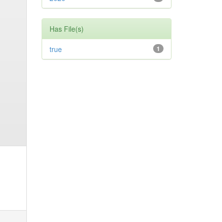
Has File(s)
true
1