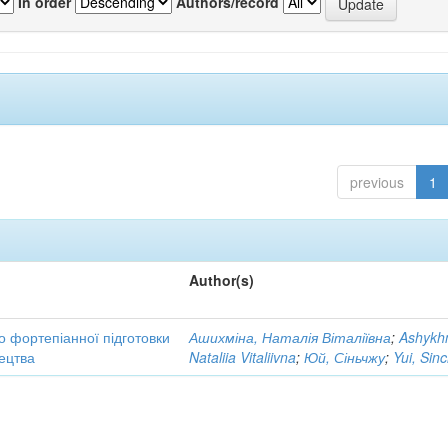
In order
Authors/record
previous
1
Author(s)
до фортепіанної підготовки
Ашихміна, Наталія Віталіївна
;
Ashykh
тецтва
Nataliia Vitaliivna
;
Юй, Сіньчжу
;
Yui, Sin