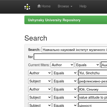
Home
Browse
Help
Skip
Ushynsky University Repository
navigation
Search
Search:
for
Current filters: