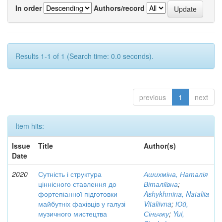
In order
Authors/record
Results 1-1 of 1 (Search time: 0.0 seconds).
previous
1
next
Item hits:
Issue
Title
Author(s)
Date
2020
Сутність і структура
Ашихміна, Наталія
ціннісного ставлення до
Віталіївна
;
фортепіанної підготовки
Ashykhmina, Nataliia
майбутніх фахівців у галузі
Vitaliivna
;
Юй,
музичного мистецтва
Сіньчжу
;
Yui,