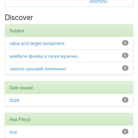
Sinchzhu
Discover
Subject
value and target component
1
майбутні фахівці в галузі музично...
1
смисло-цільовий компонент
1
Date issued
2020
1
Has File(s)
true
1