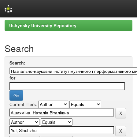
Skip
Ushynsky University Repository
navigation
Search
Search:
for
Current filters: