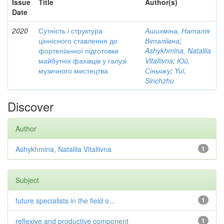
Issue
Title
Author(s)
Date
2020
Сутність і структура
Ашихміна, Наталія
ціннісного ставлення до
Віталіївна
;
фортепіанної підготовки
Ashykhmina, Nataliia
майбутніх фахівців у галузі
Vitaliivna
;
Юй,
музичного мистецтва
Сіньчжу
;
Yui,
Sinchzhu
Discover
Author
Ashykhmina, Nataliia Vitaliivna
1
Subject
future specialists in the field o...
1
reflexive and productive component
1