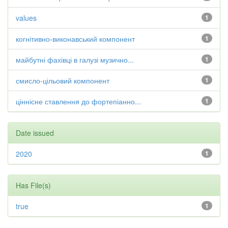
values
1
когнітивно-виконавський компонент
1
майбутні фахівці в галузі музично...
1
смисло-цільовий компонент
1
ціннісне ставлення до фортепіанно...
1
Date issued
2020
1
Has File(s)
true
1