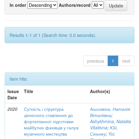
In order
Authors/record
Results 1-1 of 1 (Search time: 0.0 seconds).
previous
1
next
Item hits:
Issue
Title
Author(s)
Date
2020
Сутність і структура
Ашихміна, Наталія
ціннісного ставлення до
Віталіївна
;
фортепіанної підготовки
Ashykhmina, Nataliia
майбутніх фахівців у галузі
Vitaliivna
;
Юй,
музичного мистецтва
Сіньчжу
;
Yui,