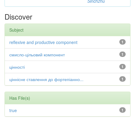
Sinchzhu
Discover
Subject
reflexive and productive component
1
смисло-цільовий компонент
1
цінності
1
ціннісне ставлення до фортепіанно...
1
Has File(s)
true
1