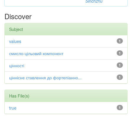
Sinchzhu
Discover
Subject
values
1
смисло-цільовий компонент
1
цінності
1
ціннісне ставлення до фортепіанно...
1
Has File(s)
true
1