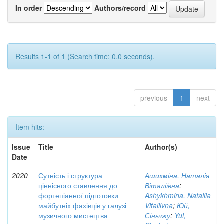
In order
Authors/record
Results 1-1 of 1 (Search time: 0.0 seconds).
previous
1
next
Item hits:
Issue
Title
Author(s)
Date
2020
Сутність і структура
Ашихміна, Наталія
ціннісного ставлення до
Віталіївна
;
фортепіанної підготовки
Ashykhmina, Nataliia
майбутніх фахівців у галузі
Vitaliivna
;
Юй,
музичного мистецтва
Сіньчжу
;
Yui,