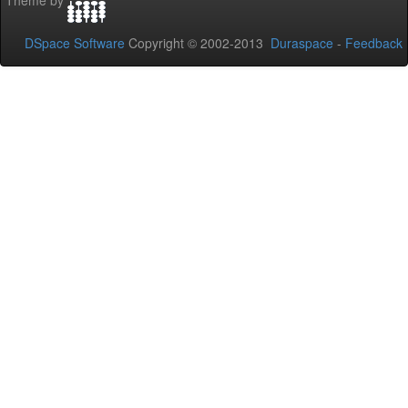
Theme by
DSpace Software
Copyright © 2002-2013
Duraspace
-
Feedback