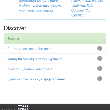
фортепіанної підготовки
Ashykhmina, Nataliia
майбутніх фахівців у галузі
Vitaliivna
;
Юй,
музичного мистецтва
Сіньчжу
;
Yui,
Sinchzhu
Discover
Subject
future specialists in the field o...
1
майбутні фахівці в галузі музично...
1
смисло-цільовий компонент
1
ціннісне ставлення до фортепіанно...
1