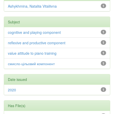
Ashykhmina, Nataliia Vitaliivna
1
Subject
cognitive and playing component
1
reflexive and productive component
1
value attitude to piano training
1
смисло-цільовий компонент
1
Date issued
2020
1
Has File(s)