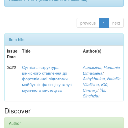
previous
1
next
Item hits:
Issue
Title
Author(s)
Date
2020
Сутність і структура
Ашихміна, Наталія
ціннісного ставлення до
Віталіївна
;
фортепіанної підготовки
Ashykhmina, Nataliia
майбутніх фахівців у галузі
Vitaliivna
;
Юй,
музичного мистецтва
Сіньчжу
;
Yui,
Sinchzhu
Discover
Author