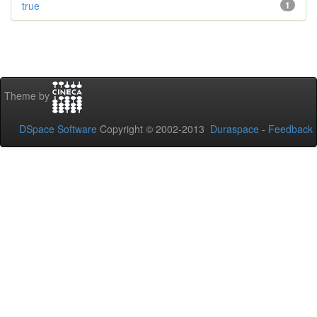
true
1
Theme by
DSpace Software
Copyright © 2002-2013
Duraspace
-
Feedback